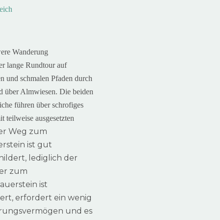
were Wanderung
r lange Rundtour auf
en und schmalen Pfaden durch
d über Almwiesen. Die beiden
iche führen über schrofiges
t teilweise ausgesetzten
er Weg zum
stein ist gut
ildert, lediglich der
er zum
uerstein ist
rt, erfordert ein wenig
erungsvermögen und es