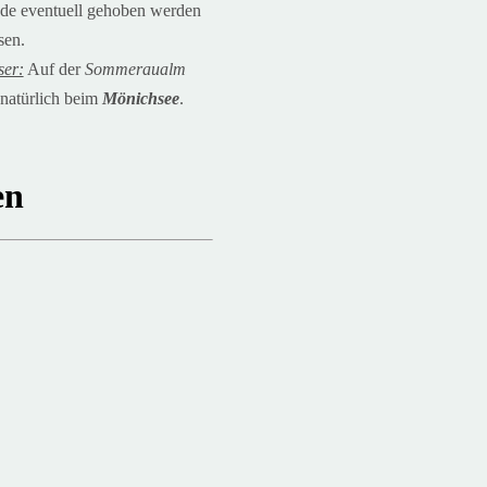
e eventuell gehoben werden
sen.
ser:
Auf der
Sommeraualm
natürlich beim
Mönichsee
.