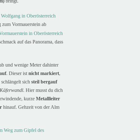
 m)
bringt.
g zum Vormauerstein ab
eschmack auf das Panorama, dass
g ab und wenige Meter dahinter
auf
. Dieser ist
nicht markiert
,
schlängelt sich
steil bergauf
Käferwandl
. Hier musst du dich
berwindende, kurze
Metallleiter
er
hinauf. Gehzeit von der Alm