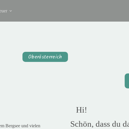
euer
Oberösterreich
Hi!
Schön, dass du da
em Bergsee und vielen