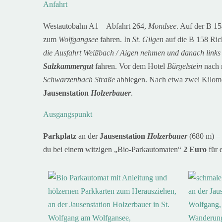
Anfahrt
Westautobahn A1 – Abfahrt 264,
Mondsee
. Auf der B 1
zum
Wolfgangsee
fahren. In
St. Gilgen
auf die B 158 Ri
die Ausfahrt Weißbach / Aigen nehmen und danach link
Salzkammergut
fahren.
Vor dem Hotel
Bürgelstein
nach 
Schwarzenbach Straße
abbiegen. Nach etwa zwei Kilomet
Jausenstation
Holzerbauer
.
Ausgangspunkt
Parkplatz
an der
Jausenstation
Holzerbauer
(680 m) 
du bei einem witzigen „Bio-Parkautomaten“
2 Euro
für 