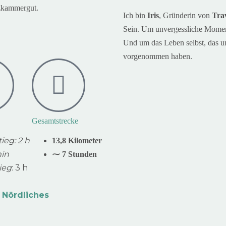
zkammergut.
Ich bin
Iris
, Gründerin von
Trav
Sein. Um unvergessliche Moment
Und um das Leben selbst, das u
vorgenommen haben.
Gesamtstrecke
tieg
: 2 h
13,8 Kilometer
in
⁓ 7 Stunden
ieg
: 3 h
 Nördliches