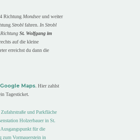
54 Richtung
Mondsee
und weiter
chtung
Strobl
fahren.
In Strobl
s Richtung
St. Wolfgang im
rechts auf die kleine
er erreichst du dann die
Google Maps
–
. Hier zahlst
ein Tagesticket.