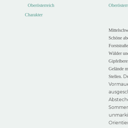
Charakter
Mittelsch
Schöne abe
Forststraß
Wälder un
Gipfelbere
Gelände mi
D
Stellen.
Vormauer
ausgesch
Abstech
Sommera
unmarkie
Orienti