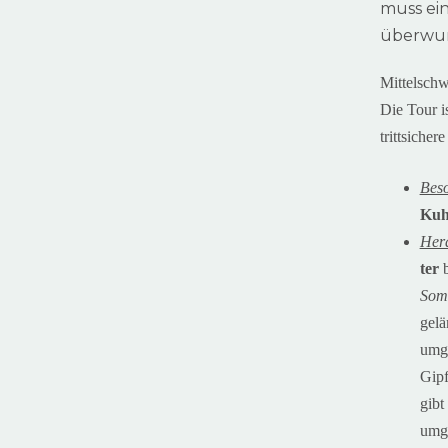
muss ein
überwu
Mittelsch
Die Tour i
trittsiche
Beso
Kuh
Her
ter
Som
gel
umg
Gipf
gibt
umga