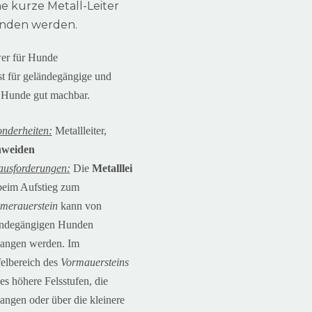
e kurze Metall-Leiter
nden werden.
wer für Hunde
st für geländegängige und
re Hunde gut machbar.
nderheiten:
Metallleiter,
weiden
ausforderungen
:
Die
Metalllei
beim Aufstieg zum
merauerstein
kann von
ändegängigen Hunden
angen werden. Im
elbereich des
Vormauersteins
 es höhere Felsstufen, die
ngen oder über die kleinere