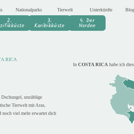
ts
Nationalparks
Tierwelt
Unterkünfte
Blog
2.
3.
4. Der
zifikküste
Karibikküste
Norden
STA RICA
In
COSTA RICA
habe ich dies
r Dschungel
, unzählige
ische Tierwelt mit Aras,
d noch viel mehr erwartet dich