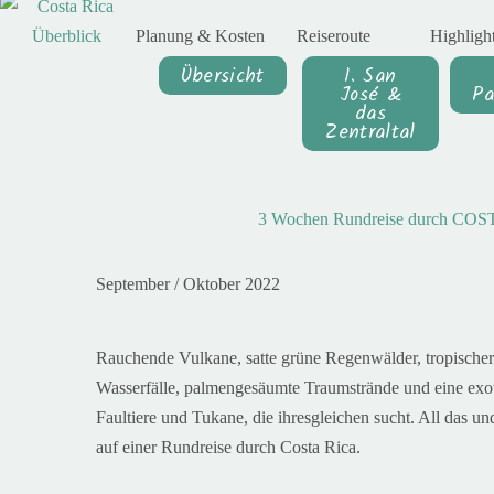
Planung & Kosten
Reiseroute
Highligh
Übersicht
1. San
José &
Pa
das
Zentraltal
3 Wochen Rundreise durch CO
September / Oktober 2022
Rauchende Vulkane,
satte grüne Regenwälder,
tropische
Wasserfälle, palmengesäumte Traumstrände und eine exot
Faultiere und Tukane, die ihresgleichen sucht. All das un
auf einer Rundreise durch Costa Rica.