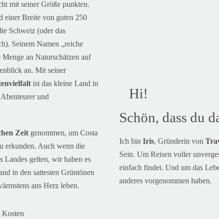
t mit seiner Größe punkten.
 einer Breite von guten 250
 die Schweiz (oder das
uch). Seinem Namen „reiche
e Menge an Naturschätzen auf
nblick an. Mit seiner
envielfalt
ist
das kleine Land in
Hi!
, Abenteurer und
Schön, dass du da
chen
Zeit
genommen, um Costa
Ich bin
Iris
, Gründerin von
Trav
u erkunden. Auch wenn die
Sein. Um Reisen voller unverge
s Landes gelten, wir haben es
einfach findet. Und um das Lebe
and in den sattesten Grüntönen
anderes vorgenommen haben.
 wärmstens ans Herz leben.
 Kosten