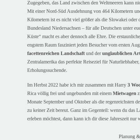
Zugegeben, das Land zwischen den Weltmeeren kann nich
Mit einer Nord-Süd Ausdehnung von 464 Kilometern und
Kilometern ist es nicht viel größer als die Slowakei oder
Bundesland Niedersachsen – für alle Deutschen unter e
Küste“ macht es aber dennoch alle Ehre.
Die erstaunlich
engstem Raum fasziniert jeden Besucher vom ersten Auge
facettenreichen Landschaft
und der
unglaublichen Art
Zentralamerika
das perfekte Reiseziel für Naturliebhaber
Erholungssuchende.
Im Herbst 2022
habe ich mir z
usammen mit Harry
3
Wo
Rica
völlig frei und ungebunden
mit einem
Mietwagen
z
Monate September und Oktober als die regenreichsten de
zu keiner Zeit bereut. Ganz im Gegenteil: wenn du das L
erleben möchtest, dann kann ich dir diese Jahreszeit nur
Planung &